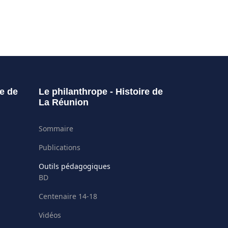
re de
Le philanthrope - Histoire de
La Réunion
Sommaire
Publications
Outils pédagogiques
BD
Centenaire 14-18
Vidéos