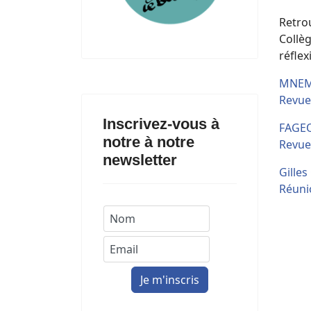
Retrou
Collè
réfle
MNEMO
Revue
Inscrivez-vous à
FAGEO
notre à notre
Revue
newsletter
Gille
Réunio