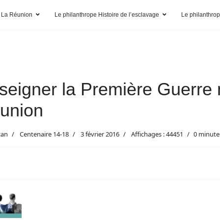
 La Réunion
Le philanthrope Histoire de l’esclavage
Le philanthro
seigner la Première Guerre 
union
can
Centenaire 14-18
3 février 2016
Affichages : 44451
0 minute