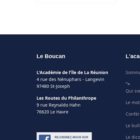
Le Boucan
L'aca
L'Académie de l'île de La Réunion
Somma
4 rue des Nénuphars - Langevin
">
97480 St-Joseph
Qui s
Les Routes du Philanthrope
Le mot
9 rue Reynaldo Hahn
76620 Le Havre
Confér
Le bull
Le dic