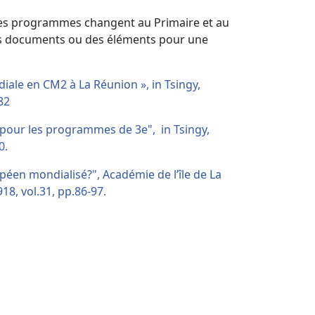
. Les programmes changent au Primaire et au
des documents ou des éléments pour une
le en CM2 à La Réunion », in Tsingy,
82
n pour les programmes de 3e",
in Tsingy,
0.
opéen mondialisé?",
Académie de l’île de La
8, vol.31, pp.86-97.