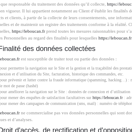
 que responsable du traitement des données qu’il collecte,
https://lebouc
 en vigueur. Il lui appartient notamment au Client d’établir les finalités 
ts et clients, à partir de la collecte de leurs consentements, une inform
elles et de maintenir un registre des traitements conforme à la réalité.
nelles,
https://leboucan.fr
prend toutes les mesures raisonnables pour s’as
 Personnelles au regard des finalités pour lesquelles
https://leboucan.fr
Finalité des données collectées
/leboucan.fr
est susceptible de traiter tout ou partie des données :
pour permettre la navigation sur le Site et la gestion et la traçabilité des prest
nexion et d’utilisation du Site, facturation, historique des commandes, etc.
pour prévenir et lutter contre la fraude informatique (spamming, hacking…) : ma
 le mot de passe (hashé)
pour améliorer la navigation sur le Site : données de connexion et d’utilisation
pour mener des enquêtes de satisfaction facultatives sur
https://leboucan.fr
: adr
pour mener des campagnes de communication (sms, mail) : numéro de téléphon
/leboucan.fr
ne commercialise pas vos données personnelles qui sont donc
iques et d’analyses.
Droit d’accès, de rectification et d’oppositio