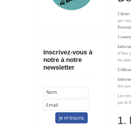
Client 
qui vis
Prestat
Conten
Informa
Inscrivez-vous à
d’être 
notre à notre
de stati
newsletter
Utilisa
Inform
des per
Les ter
par le
1. 