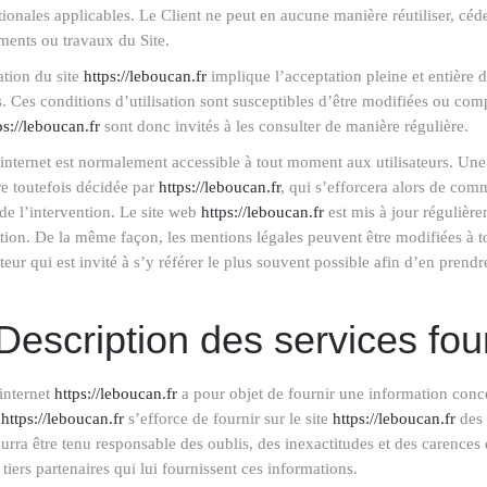
tionales applicables. Le Client ne peut en aucune manière réutiliser, cé
ments ou travaux du Site.
sation du site
https://leboucan.fr
implique l’acceptation pleine et entière d
s. Ces conditions d’utilisation sont susceptibles d’être modifiées ou comp
ps://leboucan.fr
sont donc invités à les consulter de manière régulière.
 internet est normalement accessible à tout moment aux utilisateurs. Un
re toutefois décidée par
https://leboucan.fr
, qui s’efforcera alors de com
de l’intervention. Le site web
https://leboucan.fr
est mis à jour régulièr
tion. De la même façon, les mentions légales peuvent être modifiées à 
sateur qui est invité à s’y référer le plus souvent possible afin d’en prend
 Description des services fou
 internet
https://leboucan.fr
a pour objet de fournir une information conce
.
https://leboucan.fr
s’efforce de fournir sur le site
https://leboucan.fr
des 
ourra être tenu responsable des oublis, des inexactitudes et des carences 
s tiers partenaires qui lui fournissent ces informations.