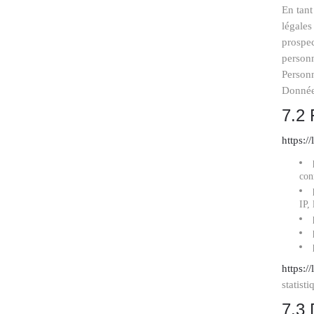
En tant
légales
prospec
personn
Person
Données
7.2 
https:/
con
IP,
https:/
statist
7.3 