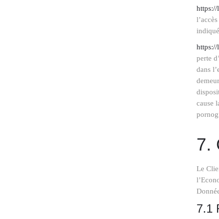
https:/
l’accès
indiqué
https:/
perte d
dans l’
demeure
disposi
cause l
pornogr
7.
Le Clie
l’Econo
Donnée
7.1 