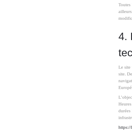
Toutes 
ailleur
modific
4.
te
Le site
site. D
navigat
Europé
L’objec
Heures 
durées 
infrast
https:/