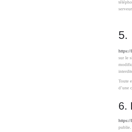
télépho
serveur
5.
https:/
sur le 
modific
interdi
Toute e
d’une c
6. 
https:/
publie.