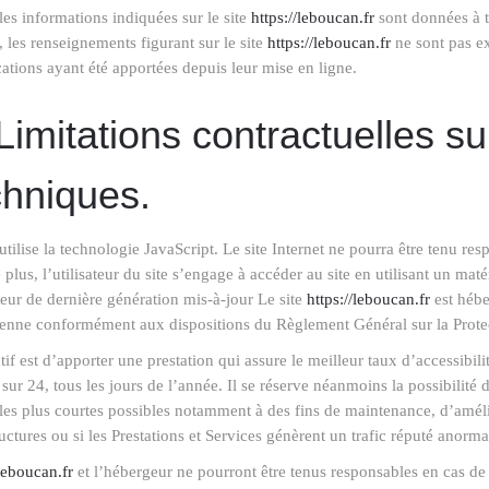
les informations indiquées sur le site
https://leboucan.fr
sont données à ti
s, les renseignements figurant sur le site
https://leboucan.fr
ne sont pas ex
ations ayant été apportées depuis leur mise en ligne.
 Limitations contractuelles s
chniques.
 utilise la technologie JavaScript. Le site Internet ne pourra être tenu re
e plus, l’utilisateur du site s’engage à accéder au site en utilisant un mat
eur de dernière génération mis-à-jour Le site
https://leboucan.fr
est hébe
enne conformément aux dispositions du Règlement Général sur la Prot
tif est d’apporter une prestation qui assure le meilleur taux d’accessibil
sur 24, tous les jours de l’année. Il se réserve néanmoins la possibilité
les plus courtes possibles notamment à des fins de maintenance, d’amélio
ructures ou si les Prestations et Services génèrent un trafic réputé anorma
/leboucan.fr
et l’hébergeur ne pourront être tenus responsables en cas de