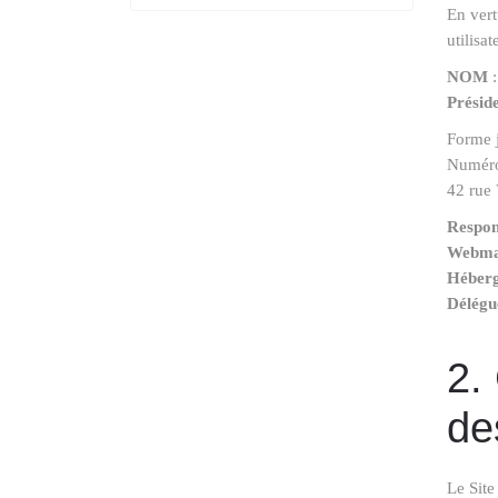
En vert
utilisa
NOM
:
Présid
Forme j
Numéro
42 rue 
Respon
Webma
Héber
Délégu
2.
de
Le Site