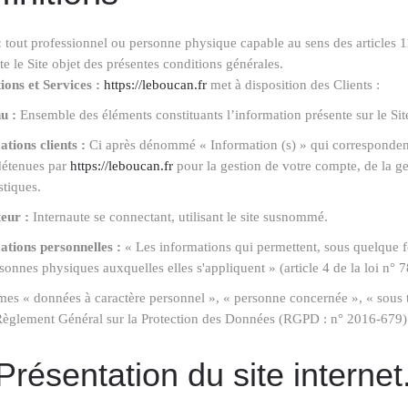
:
tout professionnel ou personne physique capable au sens des articles 1
ite le Site objet des présentes conditions générales.
ions et Services :
https://leboucan.fr
met à disposition des Clients :
u :
Ensemble des éléments constituants l’information présente sur le Si
tions clients :
Ci après dénommé « Information (s) » qui correspondent
détenues par
https://leboucan.fr
pour la gestion de votre compte, de la gest
stiques.
teur :
Internaute se connectant, utilisant le site susnommé.
ations personnelles :
« Les informations qui permettent, sous quelque fo
sonnes physiques auxquelles elles s'appliquent » (article 4 de la loi n° 
mes « données à caractère personnel », « personne concernée », « sous tr
 Règlement Général sur la Protection des Données (RGPD : n° 2016-679)
Présentation du site internet