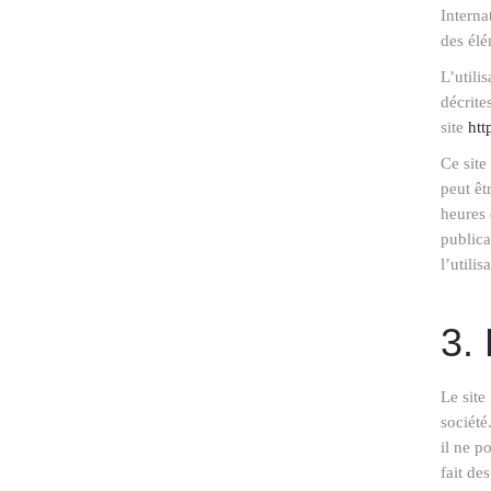
Interna
des élé
L’utili
décrite
site
htt
Ce site
peut êt
heures 
publica
l’utili
3.
Le site
société
il ne p
fait de